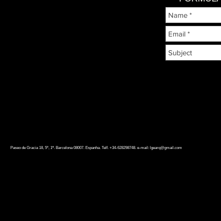
Paseo de Gracia 18, 5º, 1ª. Barcelona 08007. Espanha. Telf. +34-628298748. e-mail:
lgearq@gmail.com